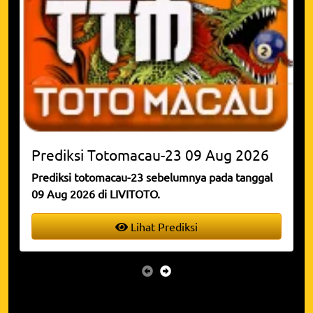
026
Prediksi
Totomacau-23
08 Aug 2026
nggal
Prediksi totomacau-23 sebelumnya pada tanggal
08 Aug 2026 di LIVITOTO.
Lihat Prediksi