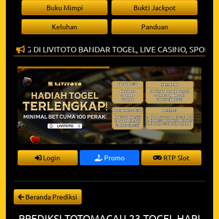
Buku Mimpi
Bukti Jackpot
Keluhan
Panduan
ATANG DI LIVITOTO BANDAR TOGEL, LIVE CASINO, SPORT
Login
Promo
RTP Slot
Beranda Prediksi
PREDIKSI TOTOMACAU-23 TOGEL HARI