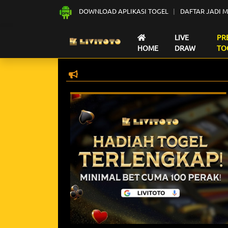
DOWNLOAD APLIKASI TOGEL
DAFTAR JADI 
LIVE
PR
HOME
DRAW
TO