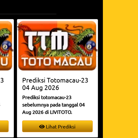
23
Prediksi
Totomacau-23
Prediksi
To
03 Aug 2026
02 Aug 20
Prediksi totomacau-23
Prediksi toto
4
sebelumnya pada tanggal 03
sebelumnya pa
Aug 2026 di LIVITOTO.
Aug 2026 di L
Lihat Prediksi
Liha