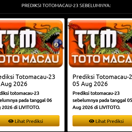
PREDIKSI TOTOMACAU-23 SEBELUMNYA:
ediksi
Totomacau-23
Prediksi
Totomacau-
 Aug 2026
04 Aug 2026
diksi totomacau-23
Prediksi totomacau-23
elumnya pada tanggal 05
sebelumnya pada tanggal 0
 2026 di LIVITOTO.
Aug 2026 di LIVITOTO.
Lihat Prediksi
Lihat Prediksi