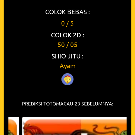
COLOK BEBAS :
0 / 5
COLOK 2D :
50 / 05
SHIO JITU :
Ayam
PREDIKSI TOTOMACAU-23 SEBELUMNYA: