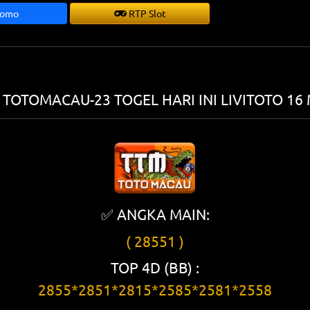
omo
RTP Slot
 TOTOMACAU-23 TOGEL HARI INI LIVITOTO 16
✅ ANGKA MAIN:
( 28551 )
TOP 4D (BB) :
2855*2851*2815*2585*2581*2558