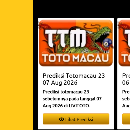
macau-23
Prediksi
Totomacau-23
Pr
06 Aug 2026
05
au-23
Prediksi totomacau-23
Pre
tanggal 07
sebelumnya pada tanggal 06
seb
TOTO.
Aug 2026 di LIVITOTO.
Aug
rediksi
Lihat Prediksi