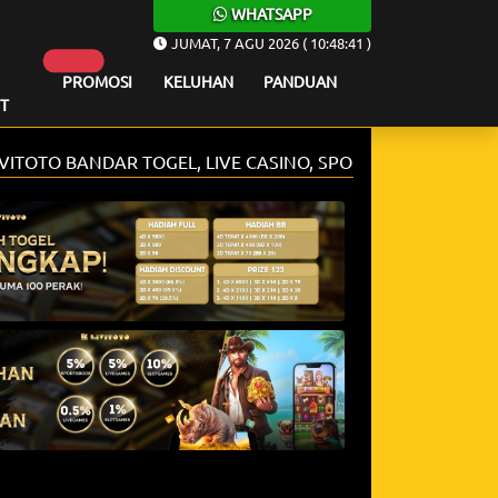
WHATSAPP
JUMAT
, 7 AGU 2026
(
10
:
48
:
41
)
HOT!
PROMOSI
KELUHAN
PANDUAN
T
ITOTO BANDAR TOGEL, LIVE CASINO, SPORTBOOK & SLOT T