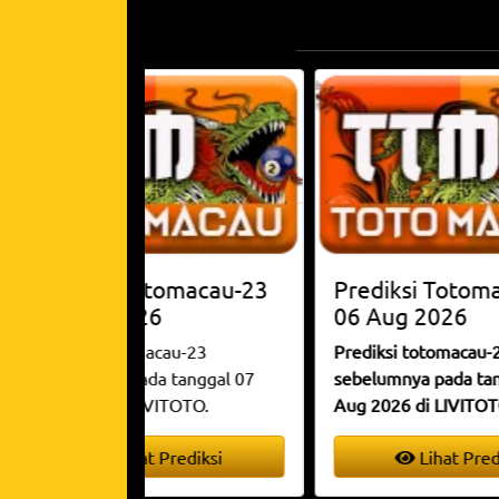
macau-23
Prediksi
Totomacau-23
Pr
06 Aug 2026
05
au-23
Prediksi totomacau-23
Pre
tanggal 07
sebelumnya pada tanggal 06
seb
TOTO.
Aug 2026 di LIVITOTO.
Aug
rediksi
Lihat Prediksi