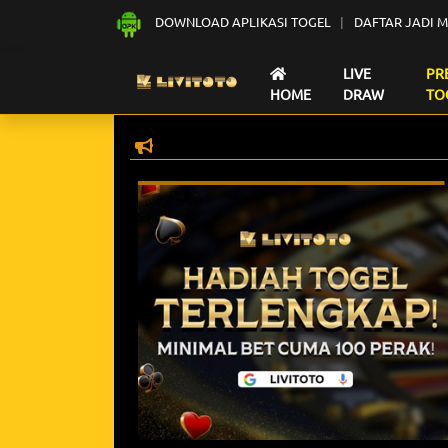
DOWNLOAD APLIKASI TOGEL
DAFTAR JADI 
LIVE
PR
HOME
DRAW
TO