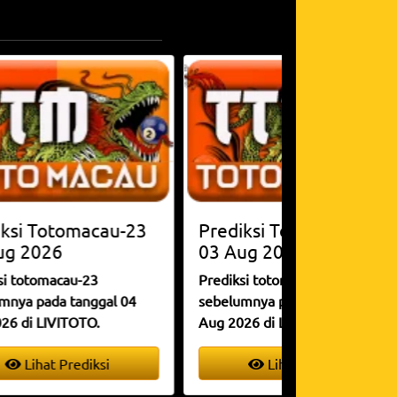
23
Prediksi
Totomacau-23
Prediksi
To
03 Aug 2026
02 Aug 20
Prediksi totomacau-23
Prediksi toto
4
sebelumnya pada tanggal 03
sebelumnya pa
Aug 2026 di LIVITOTO.
Aug 2026 di L
Lihat Prediksi
Liha