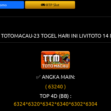
omo
RTP Slot
 TOTOMACAU-23 TOGEL HARI INI LIVITOTO 14
✅ ANGKA MAIN:
( 63240 )
TOP 4D (BB) :
6324*6320*6342*6340*6302*6304