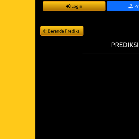
Login
Pr
Beranda Prediksi
PREDIKSI