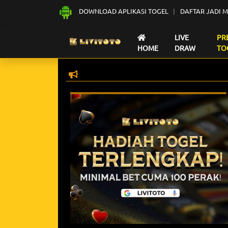
DOWNLOAD APLIKASI TOGEL
DAFTAR JADI 
LIVE
PR
HOME
DRAW
TO