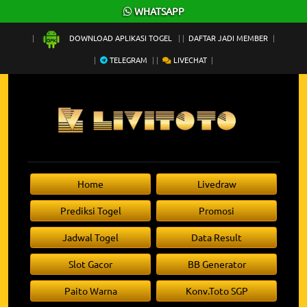
×
WHATSAPP
DOWNLOAD APLIKASI TOGEL
DAFTAR JADI MEMBER
TELEGRAM
LIVECHAT
Home
Livedraw
Prediksi Togel
Promosi
Jadwal Togel
Data Result
Slot Gacor
BB Generator
Paito Warna
Konv.Toto SGP