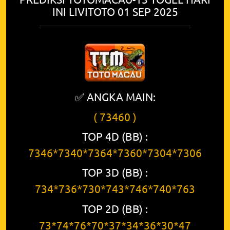
INI LIVITOTO 01 SEP 2025
✅ ANGKA MAIN:
( 73460 )
TOP 4D (BB) :
7346*7340*7364*7360*7304*7306
TOP 3D (BB) :
734*736*730*743*746*740*763
TOP 2D (BB) :
73*74*76*70*37*34*36*30*47