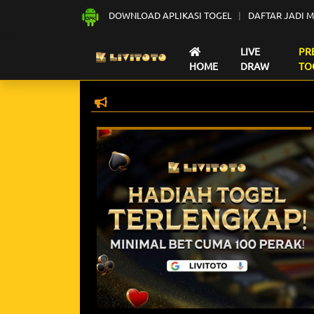
DOWNLOAD APLIKASI TOGEL
DAFTAR JADI 
LIVE
PR
HOME
DRAW
TO