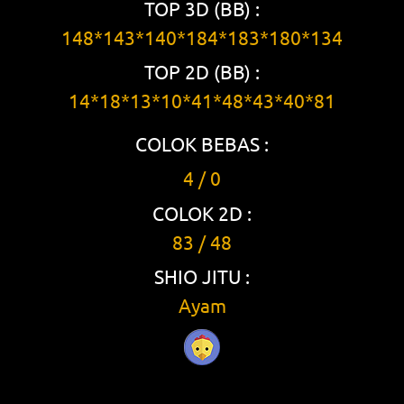
TOP 3D (BB) :
148*143*140*184*183*180*134
TOP 2D (BB) :
14*18*13*10*41*48*43*40*81
COLOK BEBAS :
4 / 0
COLOK 2D :
83 / 48
SHIO JITU :
Ayam