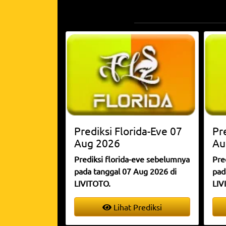
ida-Eve
07
Prediksi
Florida-Eve
06
Pr
Aug 2026
Au
eve sebelumnya
Prediksi florida-eve sebelumnya
Pre
Aug 2026 di
pada tanggal 06 Aug 2026 di
pad
LIVITOTO.
LIV
rediksi
Lihat Prediksi