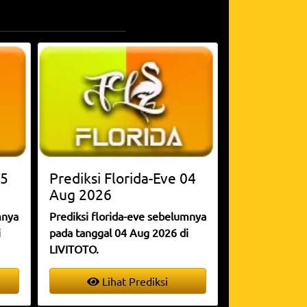
4
Prediksi
Florida-Eve
03
Prediksi
Fl
Aug 2026
Aug 2026
mnya
Prediksi florida-eve sebelumnya
Prediksi flor
i
pada tanggal 03 Aug 2026 di
pada tanggal 
LIVITOTO.
LIVITOTO.
Lihat Prediksi
Liha