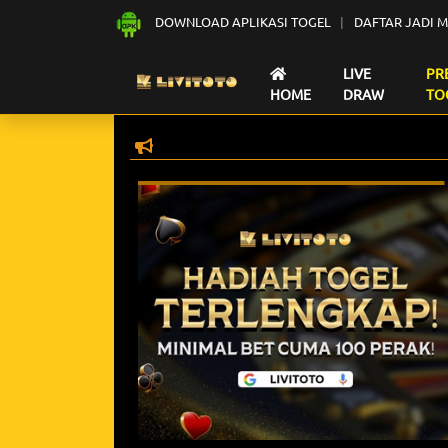
DOWNLOAD APLIKASI TOGEL
DAFTAR JADI 
LIVE
PR
HOME
DRAW
TO