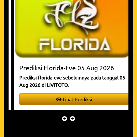
Prediksi
Florida-Eve
05 Aug 2026
Prediksi florida-eve sebelumnya pada tanggal 05
Aug 2026 di LIVITOTO.
Lihat Prediksi