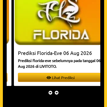
Prediksi
Florida-Eve
06 Aug 2026
Prediksi florida-eve sebelumnya pada tanggal 06
Aug 2026 di LIVITOTO.
Lihat Prediksi