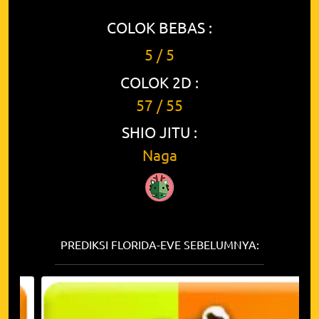
COLOK BEBAS :
5 / 5
COLOK 2D :
57 / 55
SHIO JITU :
Naga
PREDIKSI FLORIDA-EVE SEBELUMNYA: