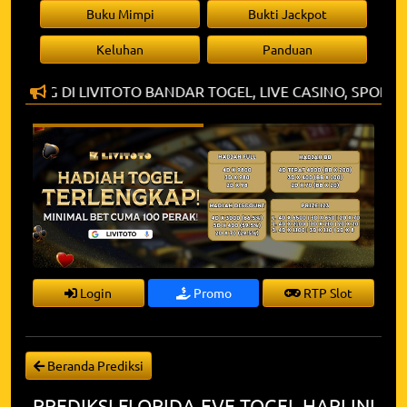
Buku Mimpi
Bukti Jackpot
Keluhan
Panduan
ATANG DI LIVITOTO BANDAR TOGEL, LIVE CASINO, SPORT
Login
Promo
RTP Slot
Beranda Prediksi
PREDIKSI FLORIDA-EVE TOGEL HARI INI