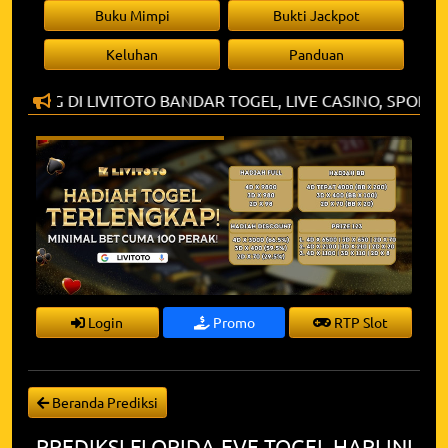
Buku Mimpi
Bukti Jackpot
Keluhan
Panduan
ATANG DI LIVITOTO BANDAR TOGEL, LIVE CASINO, SPORT
Login
Promo
RTP Slot
Beranda Prediksi
PREDIKSI FLORIDA-EVE TOGEL HARI INI