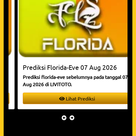
Prediksi
Florida-Eve
07 Aug 2026
Prediksi florida-eve sebelumnya pada tanggal 07
Aug 2026 di LIVITOTO.
Lihat Prediksi