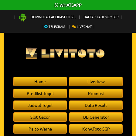
×
WHATSAPP
DOWNLOAD APLIKASI TOGEL
DAFTAR JADI MEMBER
TELEGRAM
LIVECHAT
Home
Livedraw
Prediksi Togel
Promosi
Jadwal Togel
Data Result
Slot Gacor
BB Generator
Paito Warna
Konv.Toto SGP