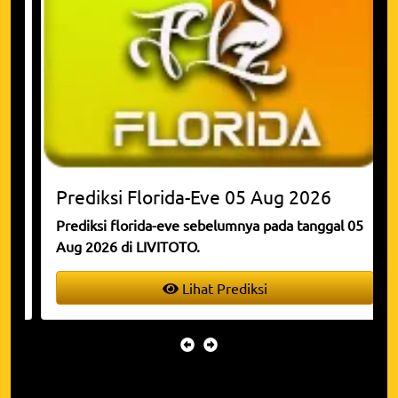
Prediksi
Florida-Eve
05 Aug 2026
Prediksi florida-eve sebelumnya pada tanggal 05
Aug 2026 di LIVITOTO.
Lihat Prediksi