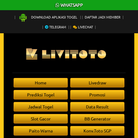
×
WHATSAPP
DOWNLOAD APLIKASI TOGEL
DAFTAR JADI MEMBER
TELEGRAM
LIVECHAT
Home
Livedraw
Prediksi Togel
Promosi
Jadwal Togel
Data Result
Slot Gacor
BB Generator
Paito Warna
Konv.Toto SGP