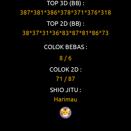
TOP 3D (BB) :
387*381*386*378*371*376*318
TOP 2D (BB) :
38*37*31*36*83*87*81*86*73
COLOK BEBAS :
8 / 6
COLOK 2D :
71 / 87
SHIO JITU :
Harimau