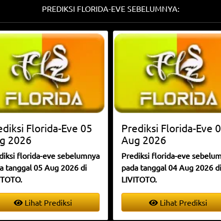
PREDIKSI FLORIDA-EVE SEBELUMNYA:
ediksi
Florida-Eve
04
Prediksi
Florida-Eve
0
g 2026
Aug 2026
diksi florida-eve sebelumnya
Prediksi florida-eve sebelu
a tanggal 04 Aug 2026 di
pada tanggal 03 Aug 2026 d
ITOTO.
LIVITOTO.
Lihat Prediksi
Lihat Prediksi