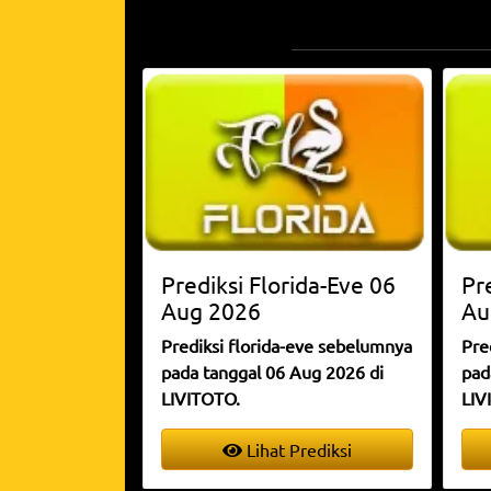
ida-Eve
06
Prediksi
Florida-Eve
05
Pr
Aug 2026
Au
eve sebelumnya
Prediksi florida-eve sebelumnya
Pre
Aug 2026 di
pada tanggal 05 Aug 2026 di
pad
LIVITOTO.
LIV
rediksi
Lihat Prediksi