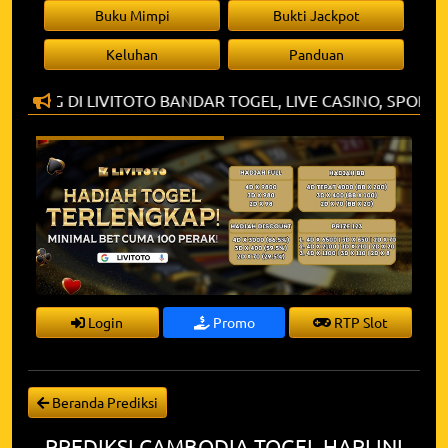
Buku Mimpi
Bukti Jackpot
Keluhan
Panduan
ATANG DI LIVITOTO BANDAR TOGEL, LIVE CASINO, SPORT
Login
Promo
RTP Slot
Beranda Prediksi
PREDIKSI CAMBODIA TOGEL HARI INI