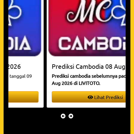
Prediksi
Cambodia
08 Aug 2026
Prediksi cambodia sebelumnya pada tanggal 08
Aug 2026 di LIVITOTO.
Lihat Prediksi