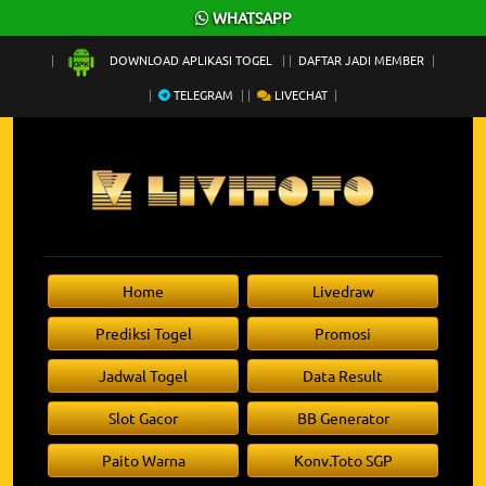
×
WHATSAPP
DOWNLOAD APLIKASI TOGEL
DAFTAR JADI MEMBER
TELEGRAM
LIVECHAT
Home
Livedraw
Prediksi Togel
Promosi
Jadwal Togel
Data Result
Slot Gacor
BB Generator
Paito Warna
Konv.Toto SGP